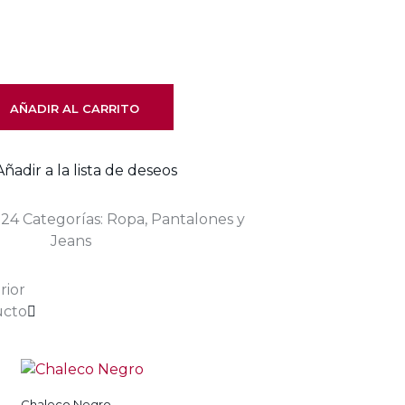
AÑADIR AL CARRITO
Añadir a la lista de deseos
-24
Categorías:
Ropa
,
Pantalones y
Jeans
rior
ucto
Añadir a la lista de deseos
Chaleco Negro