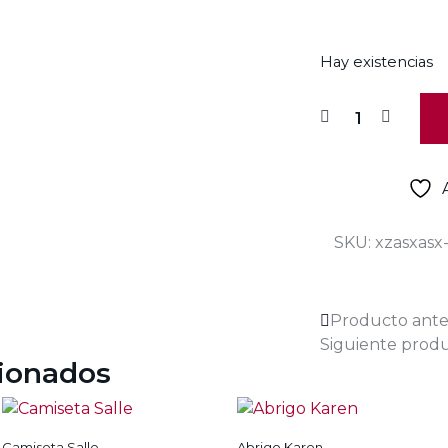
Hay existencias
SKU:
xzasxasx
Producto ante
Siguiente prod
cionados
Añadir a la lista de deseos
Añadir a la lista de deseos
Camiseta Salle
Abrigo Karen