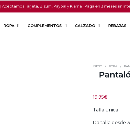
 | Aceptamos Tarjeta, Bizum, Paypal y Klarna | Paga en 3 meses sin int
ROPA
COMPLEMENTOS
CALZADO
REBAJAS
INICIO
/
ROPA
/
PAN
Pantal
19,95
€
Talla única
Da talla desde 