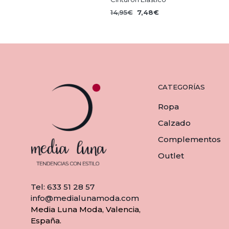
El
El
14,95
€
7,48
€
precio
precio
AÑADIR AL CARRITO
original
actual
era:
es:
14,95€.
7,48€.
CATEGORÍAS
Ropa
Calzado
Complementos
Outlet
Tel: 633 51 28 57
info@medialunamoda.com
Media Luna Moda, Valencia,
España.