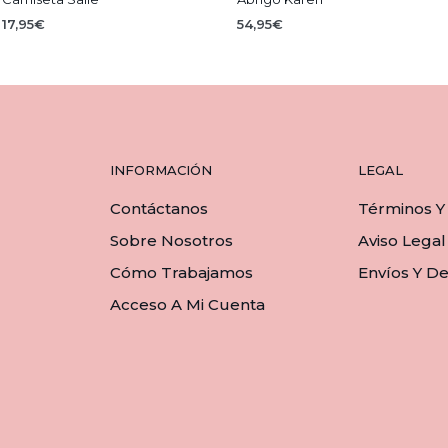
17,95
€
54,95
€
SELECCIONAR OPCIONES
AÑADIR AL CARRITO
Este
producto
tiene
múltiples
variantes.
INFORMACIÓN
LEGAL
Las
opciones
Contáctanos
Términos Y
se
Sobre Nosotros
Aviso Legal
pueden
elegir
Cómo Trabajamos
Envíos Y D
en
Acceso A Mi Cuenta
la
página
de
producto