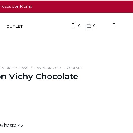
ereses con Klarna
0
0
OUTLET
TALONES Y JEANS
/
PANTALÓN VICHY CHOCOLATE
ón Vichy Chocolate
36 hasta 42