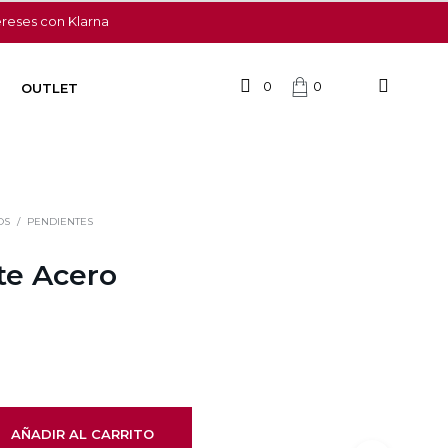
ereses con Klarna
0
0
OUTLET
OS
/
PENDIENTES
te Acero
AÑADIR AL CARRITO