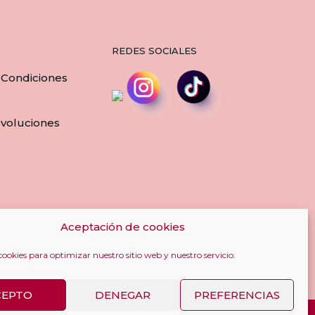
les
múltiples
tes.
variantes.
Las
REDES SOCIALES
nes
opciones
se
 Condiciones
en
pueden
elegir
en
evoluciones
la
a
página
de
cto
producto
Aceptación de cookies
cookies para optimizar nuestro sitio web y nuestro servicio.
CEPTO
DENEGAR
PREFERENCIAS