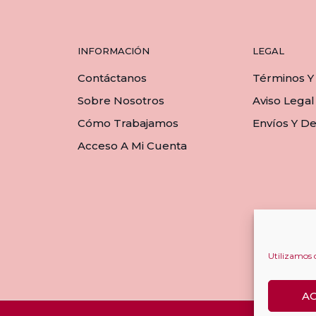
múltip
varian
Las
INFORMACIÓN
LEGAL
opcio
se
Contáctanos
Términos Y
pued
Sobre Nosotros
Aviso Legal
elegir
en
Cómo Trabajamos
Envíos Y D
la
Acceso A Mi Cuenta
págin
de
produ
Utilizamos 
A