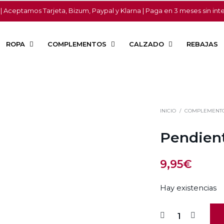
 | Aceptamos Tarjeta, Bizum, Paypal y Klarna | Paga en 3 meses sin int
ROPA
COMPLEMENTOS
CALZADO
REBAJAS
INICIO
/
COMPLEMENT
Pendien
9,95
€
Hay existencias