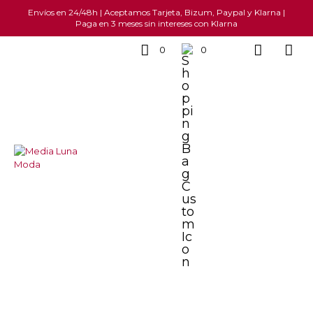
Envíos en 24/48h | Aceptamos Tarjeta, Bizum, Paypal y Klarna |
Paga en 3 meses sin intereses con Klarna
0
0