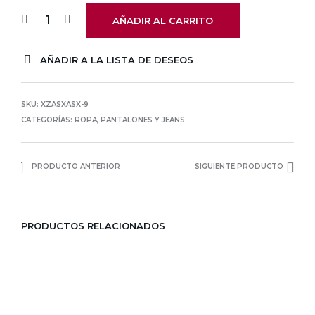
AÑADIR AL CARRITO
AÑADIR A LA LISTA DE DESEOS
SKU:
XZASXASX-9
CATEGORÍAS:
ROPA
,
PANTALONES Y JEANS
PRODUCTO ANTERIOR
SIGUIENTE PRODUCTO
PRODUCTOS RELACIONADOS
El
El
El
El
24,95
€
12,48
€
39,96
€
19,98
€
precio
precio
precio
precio