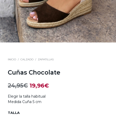
INICIO
/
CALZADO
/
ZAPATILLAS
Cuñas Chocolate
El
El
24,95
€
19,96
€
precio
precio
Elegir la talla habitual
original
actual
Medida Cuña 5 cm
era:
es:
TALLA