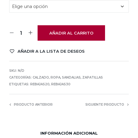
24,95€.
19,96€.
AÑADIR AL CARRITO
AÑADIR A LA LISTA DE DESEOS
SKU:
N/D
CATEGORÍAS:
CALZADO
,
ROPA
,
SANDALIAS
,
ZAPATILLAS
ETIQUETAS:
REBAJAS20
,
REBAJAS30
PRODUCTO ANTERIOR
SIGUIENTE PRODUCTO
INFORMACIÓN ADICIONAL