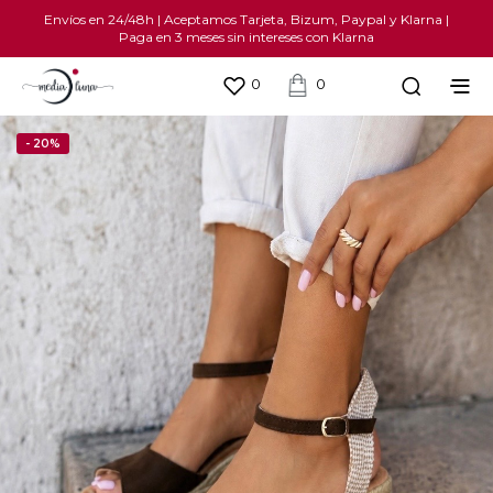
Envíos en 24/48h | Aceptamos Tarjeta, Bizum, Paypal y Klarna |
Paga en 3 meses sin intereses con Klarna
0
0
- 20%