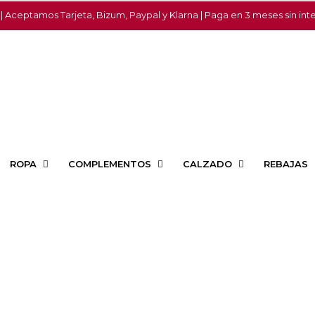
 | Aceptamos Tarjeta, Bizum, Paypal y Klarna | Paga en 3 meses sin int
ROPA
COMPLEMENTOS
CALZADO
REBAJAS