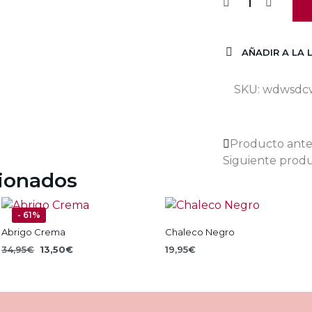
AÑADIR A LA 
SKU:
wdwsdc
Producto ante
Siguiente prod
cionados
- 61%
Abrigo Crema
Chaleco Negro
El
El
34,95
€
13,50
€
19,95
€
precio
precio
SELECCIONAR OPCIONES
AÑADIR AL CARRITO
Este
original
actual
producto
era:
es:
34,95€.
13,50€.
tiene