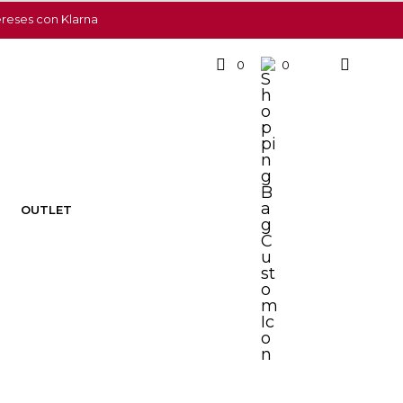
ereses con Klarna
0
0
OUTLET