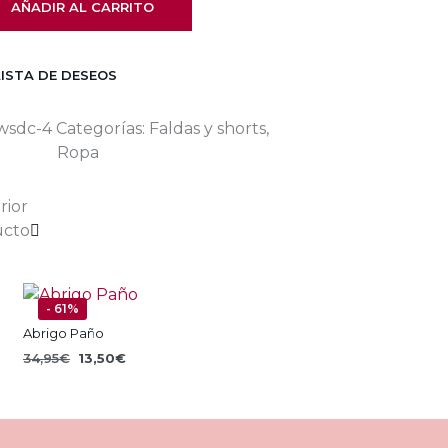
AÑADIR AL CARRITO
LISTA DE DESEOS
wsdc-4
Categorías:
Faldas y shorts
,
Ropa
rior
ucto
- 61%
Abrigo Paño
El
El
34,95
€
13,50
€
precio
precio
SELECCIONAR OPCIONES
Este
original
actual
producto
era:
es:
34,95€.
13,50€.
tiene