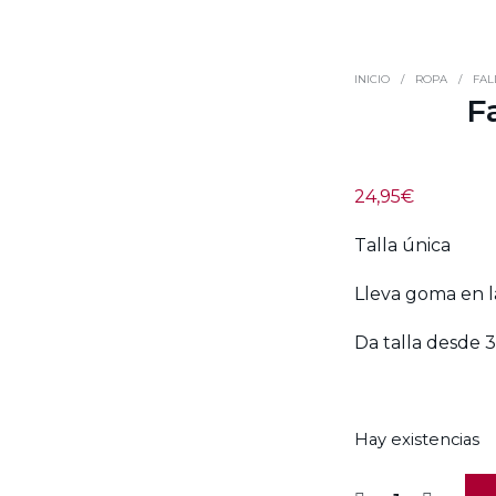
INICIO
/
ROPA
/
FAL
F
24,95
€
Talla única
Lleva goma en l
Da talla desde 
Hay existencias